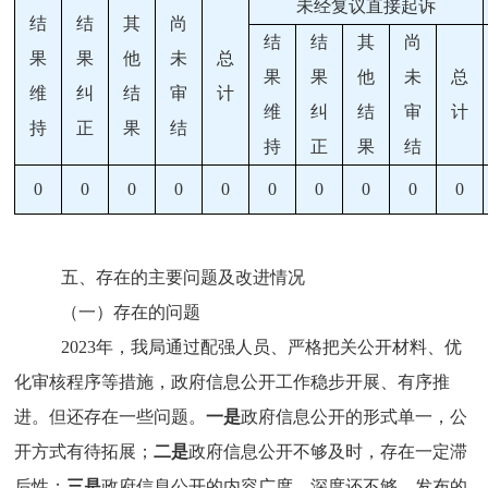
未经复议直接起诉
结
结
其
尚
结
结
其
尚
果
果
他
未
总
果
果
他
未
总
维
纠
结
审
计
维
纠
结
审
计
持
正
果
结
持
正
果
结
0
0
0
0
0
0
0
0
0
0
五、存在的主要问题及改进
情况
（一）存在的
问题
20
23
年，
我局
通过
配强人员、严格把关公开材料、优
化审核程序
等措施
，
政府信息公开工作
稳步开展、有序推
进
。
但还存在
一些问题。
一是
政府
信息公开
的形式单一，公
开方式有待拓展；
二是
政府信息公开不够及时，存在一定滞
后性；
三是
政府
信息
公开的
内容
广度、深度还不够，发布的