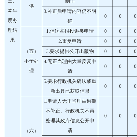
三、
制作
供
本年
3.
补正后申请内容仍不明
0
0
0
度办
确
理结
1.
信访举报投诉类申请
0
0
0
果
2.
重复申请
0
0
0
（五）
3.
要求提供公开出版物
0
0
0
不予处
4.
无正当理由大量反复申
0
0
0
理
请
5.
要求行政机关确认或重
0
0
0
新出具已获取信息
1.
申请人无正当理由逾期
不补正、行政机关不再
0
0
0
处理其政府信息公开申
请
（六）