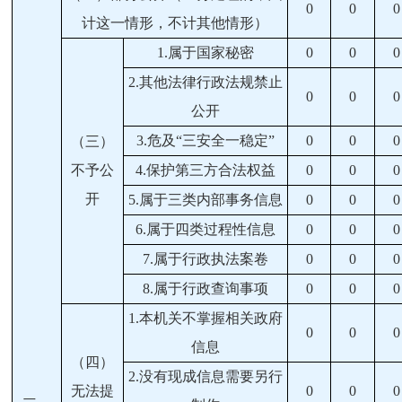
0
0
0
计这一情形，不计其他情形）
1.
属于国家秘密
0
0
0
2.
其他法律行政法规禁止
0
0
0
公开
3.
危及“三安全一稳定”
0
0
0
（三）
不予公
4.
保护第三方合法权益
0
0
0
开
5.
属于三类内部事务信息
0
0
0
6.
属于四类过程性信息
0
0
0
7.
属于行政执法案卷
0
0
0
8.
属于行政查询事项
0
0
0
1.
本机关不掌握相关政府
0
0
0
信息
（四）
2.
没有现成信息需要另行
无法提
0
0
0