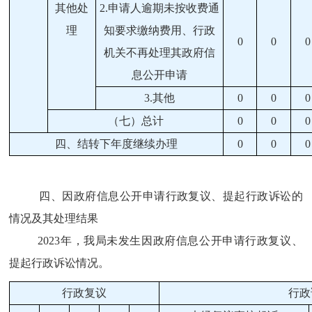
其他处
2.
申请人逾期未按收费通
理
知要求缴纳费用、行政
0
0
0
机关不再处理其政府信
息公开申请
3.
其他
0
0
0
（七）总计
0
0
0
四、结转下年度继续办理
0
0
0
四、因
政府
信息公开申请行政复议、提起行政诉讼的
情况及其处理结果
202
3
年，我局未发生因
政府
信息公开申请行政复议、
提起行政诉讼情况。
行政复议
行政