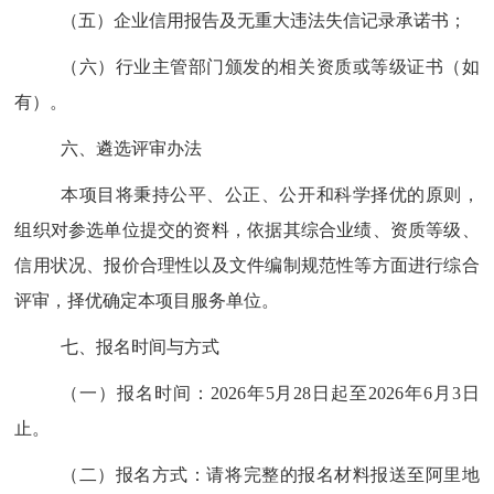
（五）企业信用报告及
无重大违法失信
记录承诺书；
（六）行业主管部门颁发的相关资质或等级证书（如
有）。
六、
遴选评审
办法
本项目将秉持公平、公正、公开和科学择优的原则，
组织对参选单位提交的资料，依据其综合业绩、资质等级、
信用状况、报价合理性以及文件编制规范性等方面进行综合
评审，择优确定本项目服务单位。
七、报名时间
与
方式
（一）报名时间：
2026
年
5
月
28
日起至
2026
年
6
月
3
日
止。
（二）报名方式：
请将
完整的
报名材料报送至阿里地