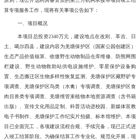
原则，现公开选聘具备资质的第三方机构承接本项目竣工结
算专项服务工作，现将有关事项公告如下：
一、
项目概况
本项目总投资
2340
万
元
，建设地点在改则、革吉、日
土、噶尔四县，建设内容为
羌塘保护区（国家公园创建区）
生态产品价值核算、收缴野生动物制品仓库维修、防熊网围
栏建设、野生动物救助站供电设施维护、零星保护设备购
置、生态搬迁区生物多样性恢复监测、羌塘保护区藏野驴专
项调查、羌塘保护区鸟类（水禽）专项调查、羌塘保护区食
肉目兽类专项调查、羌塘维管束植物本地资源调查（含书籍
出版）、宣传文化用品定制、科普活动进校园、新媒体宣教
电子书制作、羌塘保护工作纪实片拍摄、标本馆维护
。
本项
目已全面完工，各项建设流程合规、手续完备，现已正式进
入竣工结算阶段。为确保结算工作专业化、规范化开展，现