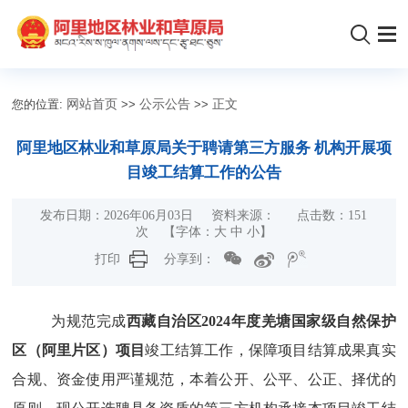
您的位置:
网站首页
>>
公示公告
>>
正文
阿里地区林业和草原局关于聘请第三方服务 机构开展项
目竣工结算工作的公告
发布日期：2026年06月03日 资料来源： 点击数：
151
次 【字体：
大
中
小
】
打印
分享到：
为规范完成
西藏自治区
202
4
年
度羌塘国家级自然保护
区（阿里片区）
项目
竣工结算
工作
，
保障项目结算成果真实
合规、资金使用严谨规范，本着公开、公平、公正、择优的