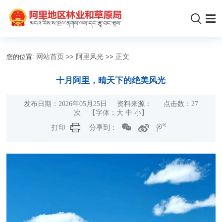
您的位置:
网站首页
>>
阿里风光
>>
正文
十月阿里，晴天下的绝美风光
发布日期：2026年05月25日 资料来源： 点击数：
27
次 【字体：
大
中
小
】
打印
分享到：